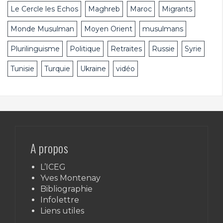
Le Cercle les Echos
Maghreb
Maroc
Migrants
Monde Musulman
Moyen Orient
musulmans
Plurilinguisme
Politique
Retraites
Russie
Syrie
Tunisie
Turquie
Ukraine
vidéo
A propos
L’ICEG
Yves Montenay
Bibliographie
Infolettre
Liens utiles