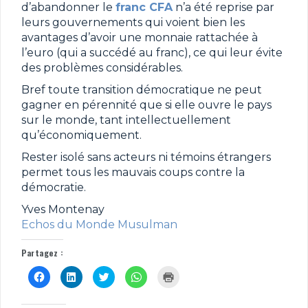
d’abandonner le
franc CFA
n’a été reprise par
leurs gouvernements qui voient bien les
avantages d’avoir une monnaie rattachée à
l’euro (qui a succédé au franc), ce qui leur évite
des problèmes considérables.
Bref toute transition démocratique ne peut
gagner en pérennité que si elle ouvre le pays
sur le monde, tant intellectuellement
qu’économiquement.
Rester isolé sans acteurs ni témoins étrangers
permet tous les mauvais coups contre la
démocratie.
Yves Montenay
Echos du Monde Musulman
Partagez :
C
C
C
C
C
l
l
l
l
l
i
i
i
i
i
q
q
q
q
q
u
u
u
u
u