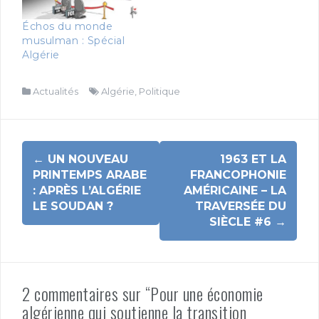
e
e
n
e
n
n
n
o
n
ê
o
o
u
o
t
Échos du monde
u
u
v
u
r
v
v
e
v
e
musulman : Spécial
e
e
l
e
)
Algérie
l
l
l
l
l
l
e
l
e
e
f
e
f
f
e
f
e
e
n
e
Actualités
Algérie
,
Politique
n
n
ê
n
ê
ê
t
ê
t
t
r
t
r
r
e
r
e
e
)
e
)
)
)
Navigation
←
UN NOUVEAU
1963 ET LA
d'article
PRINTEMPS ARABE
FRANCOPHONIE
: APRÈS L’ALGÉRIE
AMÉRICAINE – LA
LE SOUDAN ?
TRAVERSÉE DU
SIÈCLE #6
→
2 commentaires sur “Pour une économie
algérienne qui soutienne la transition