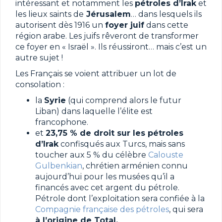
intéressant et notamment les
pétroles d’Irak
et
les lieux saints de
Jérusalem
… dans lesquels ils
autorisent dès 1916 un
foyer juif
dans cette
région arabe. Les juifs rêveront de transformer
ce foyer en « Israël ». Ils réussiront… mais c’est un
autre sujet !
Les Français se voient attribuer un lot de
consolation :
la
Syrie
(qui comprend alors le futur
Liban) dans laquelle l’élite est
francophone.
et
23,75 % de droit sur les pétroles
d’Irak
confisqués aux Turcs, mais sans
toucher aux 5 % du célèbre
Calouste
Gulbenkian
, chrétien arménien connu
aujourd’hui pour les musées qu’il a
financés avec cet argent du pétrole.
Pétrole dont l’exploitation sera confiée à la
Compagnie française des pétroles
, qui sera
à l’origine de Total.