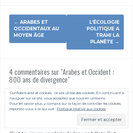
)
)
)
Navigation
←
ARABES ET
L’ÉCOLOGIE
d'article
OCCIDENTAUX AU
POLITIQUE A
MOYEN ÂGE
TRAHI LA
PLANÈTE
→
4 commentaires sur “Arabes et Occident :
800 ans de divergence”
Confidentialité et cookies : ce site utilise des cookies. En continuant à
naviguer sur ce site, vous acceptez que nous en utilisions.
Pour en savoir plus, y compris sur la façon de contrôler les cookies,
reportez-vous à ce qui suit :
Politique relative aux cookies
Alain
dit :
29 avril 2025 à 4:27